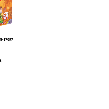
G-17097
б.