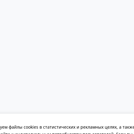
ДОПОЛНИТЕЛЬНО
КОНТАКТЫ
Сотрудничество
8 (800) 700-51
ем файлы cookies в статистических и рекламных целях, а такж
Игротека на заказ
Обратная свя