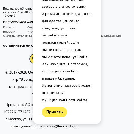
cookies в статистических
Последнее обновление
каталога 2026-08-05
и рекламных целях, а также
10:00:43
для адаптации сайта
ИНФОРМАЦИЯ
ДОПОЛНИТЕЛЬНО
КОНТАКТЫ
Каталог
Сотрудничество
8 (800) 700-51-27
к индивидуальным
Новости
Игротека на заказ
Обратная связь
потребностям
Скачать каталог
Где купить?
Политика обработки персональных данных
Публичная оферта
пользователей. Если
ОСТАВАЙТЕСЬ НА СВЯЗИ
вы не согласны с этим,
вы можете покинуть сайт
или изменить настройки,
касающиеся cookies
© 2017-2026 Он-лайн магазин настольных
в вашем браузере.
игр “Эврикус”. При использовании
Изменение настроек может
материалов сайта ссылка на источник
ограничить
обязательна.
функциональность сайта.
Продавец: АО «Планета увлечений» ОГРН:
1077761771537 Юридический адрес: 105554,
Принять
г.Москва, ул. 11-я Парковая, д. 9/35, этаж 1,
помещение V. Email: shop@leonardo.ru