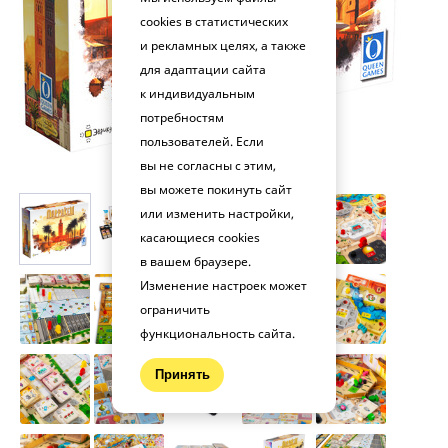
cookies в статистических
и рекламных целях, а также
для адаптации сайта
к индивидуальным
потребностям
пользователей. Если
вы не согласны с этим,
вы можете покинуть сайт
или изменить настройки,
касающиеся cookies
в вашем браузере.
Изменение настроек может
ограничить
функциональность сайта.
Принять