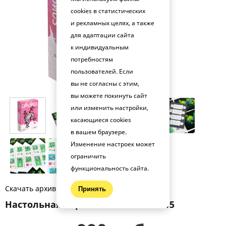
cookies в статистических
и рекламных целях, а также
для адаптации сайта
к индивидуальным
потребностям
пользователей. Если
вы не согласны с этим,
вы можете покинуть сайт
или изменить настройки,
касающиеся cookies
в вашем браузере.
Изменение настроек может
ограничить
функциональность сайта.
Скачать архив фото (.zip)
Принять
Настольная игра Симбиоз PG-17415