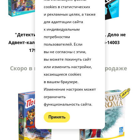
cookies в статистических
и рекламных целях, а также
для адаптации сайта
к индивидуальным
"Детектив Кейти.
"Следствие. Дело не
потребностям
Адвент-календарь" PG-
ждёт" BG-14003
пользователей. Если
17912
вы не согласны с этим,
вы можете покинуть сайт
или изменить настройки,
Скоро в продаже
Скоро в продаже
касающиеся cookies
в вашем браузере.
Изменение настроек может
ограничить
функциональность сайта.
Принять