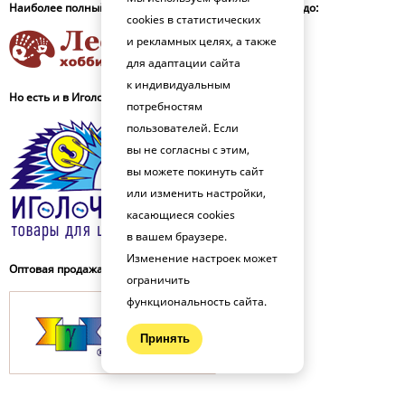
Наиболее полный ассортимент представлен в Леонардо:
cookies в статистических
и рекламных целях, а также
для адаптации сайта
к индивидуальным
Но есть и в Иголочке (наличие уточняйте на сайте):
потребностям
пользователей. Если
вы не согласны с этим,
вы можете покинуть сайт
или изменить настройки,
касающиеся cookies
в вашем браузере.
Изменение настроек может
Оптовая продажа:
ограничить
функциональность сайта.
Принять