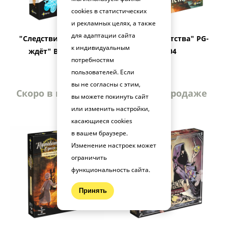
cookies в статистических
и рекламных целях, а также
для адаптации сайта
"Следствие. Дело не
"Тайна Аббатства" PG-
к индивидуальным
ждёт" BG-14003
17404
потребностям
пользователей. Если
вы не согласны с этим,
Скоро в продаже
Скоро в продаже
вы можете покинуть сайт
или изменить настройки,
касающиеся cookies
в вашем браузере.
Изменение настроек может
ограничить
функциональность сайта.
Принять