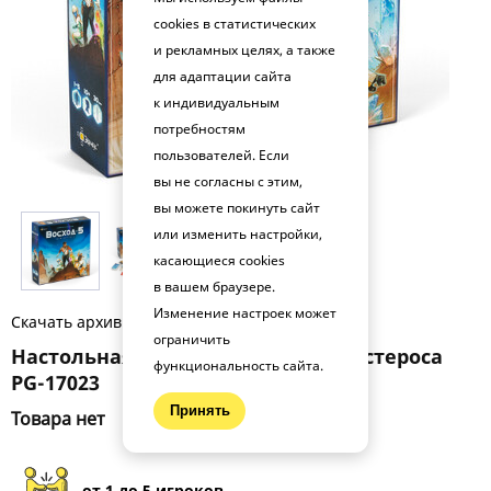
cookies в статистических
и рекламных целях, а также
для адаптации сайта
к индивидуальным
потребностям
пользователей. Если
вы не согласны с этим,
вы можете покинуть сайт
или изменить настройки,
касающиеся cookies
в вашем браузере.
Изменение настроек может
Скачать архив фото (.zip)
ограничить
Настольная игра Восход 5: Руны Астероса
функциональность сайта.
PG-17023
Принять
Товара нет
от 1 до 5 игроков