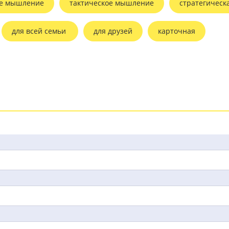
ое мышление
тактическое мышление
стратегическ
для всей семьи
для друзей
карточная