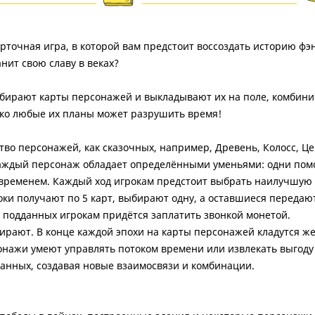
арточная игра, в которой вам предстоит воссоздать историю фэ
нит свою славу в веках?
бирают карты персонажей и выкладывают их на поле, комбинир
ако любые их планы может разрушить время!
о персонажей, как сказочных, например, Древень, Колосс, Цер
 Каждый персонаж обладает определёнными уменьями: одни помо
ь временем. Каждый ход игрокам предстоит выбрать наилучшую
и получают по 5 карт, выбирают одну, а оставшиеся передают 
 подданных игрокам придётся заплатить звонкой монетой.
мирают. В конце каждой эпохи на карты персонажей кладутся же
нажи умеют управлять потоком времени или извлекать выгоду и
анных, создавая новые взаимосвязи и комбинации.