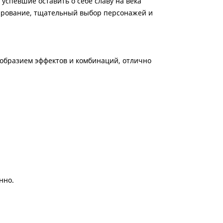
успевшие оставить о себе славу на века
анирование, тщательный выбор персонажей и
ообразием эффектов и комбинаций, отлично
нно.