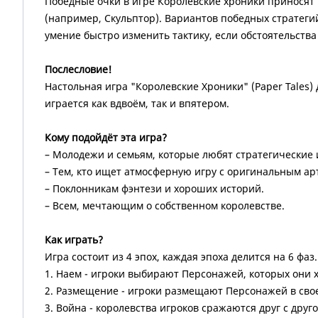
Победные очки в игре Королевские хроники приносят 
(например, Скульптор). Вариантов победных стратеги
умение быстро изменить тактику, если обстоятельства
Послесловие!
Настольная игра "Королевские Хроники" (Paper Tales
играется как вдвоём, так и впятером.
Кому подойдёт эта игра?
– Молодежи и семьям, которые любят стратегические 
– Тем, кто ищет атмосферную игру с оригинальным ар
– Поклонникам фэнтези и хороших историй.
– Всем, мечтающим о собственном королевстве.
Как играть?
Игра состоит из 4 эпох, каждая эпоха делится на 6 ф
1. Наем - игроки выбирают Персонажей, которых они х
2. Размещение - игроки размещают Персонажей в сво
3. Война - королевства игроков сражаются друг с друг