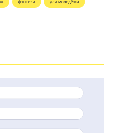
ая
фэнтези
для молодёжи