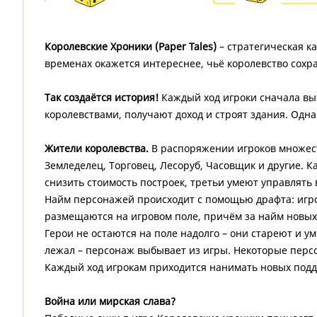
Королевские Хроники (Paper Tales)
– стратегическая к
временах окажется интереснее, чьё королевство сохра
Так создаётся история!
Каждый ход игроки сначала вы
королевствами, получают доход и строят здания. Одн
Жители королевства.
В распоряжении игроков множеств
Земледелец, Торговец, Лесоруб, Часовщик и другие.
снизить стоимость построек, третьи умеют управлят
Найм персонажей происходит с помощью драфта: игрок
размещаются на игровом поле, причём за найм новых
Герои не остаются на поле надолго – они стареют и у
лежал – персонаж выбывает из игры. Некоторые персо
Каждый ход игрокам приходится нанимать новых подд
Война или мирская слава?