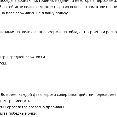
победы в войнах, построенные здания и некоторые персонажи, 
й в этой игре великое множество, в их основе - грамотное пл
 на поле сложились не в вашу пользу.
) динамична, великолепно оформлена, обладает огромным разн
игры средней сложности.
том.
аз. Во время каждой фазы игроки совершают действия одновреме
отят разместить.
ем Королевстве согласно правилам.
ом за победные очки.