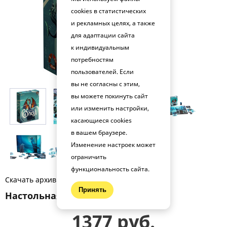
cookies в статистических
и рекламных целях, а также
для адаптации сайта
к индивидуальным
потребностям
пользователей. Если
вы не согласны с этим,
вы можете покинуть сайт
или изменить настройки,
касающиеся cookies
в вашем браузере.
Изменение настроек может
ограничить
функциональность сайта.
Скачать архив фото (.zip)
Принять
Настольная игра Опал BG-17037
1377 руб.