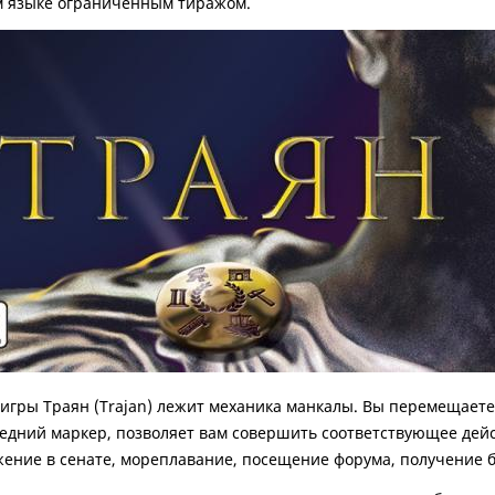
м языке ограниченным тиражом.
 игры Траян (Trajan) лежит механика манкалы. Вы перемещаете 
ледний маркер, позволяет вам совершить соответствующее дейст
ение в сенате, мореплавание, посещение форума, получение б