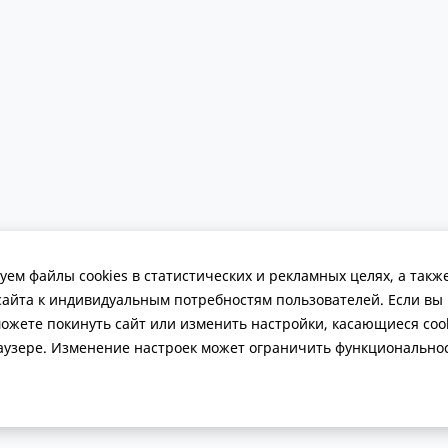
ДОПОЛНИТЕЛЬНО
КОНТАКТЫ
Сотрудничество
8 (800) 700-51
ем файлы cookies в статистических и рекламных целях, а такж
Игротека на заказ
Обратная свя
сайта к индивидуальным потребностям пользователей. Если вы 
Где купить?
Политика обр
Публичная о
можете покинуть сайт или изменить настройки, касающиеся coo
аузере. Изменение настроек может ограничить функциональнос