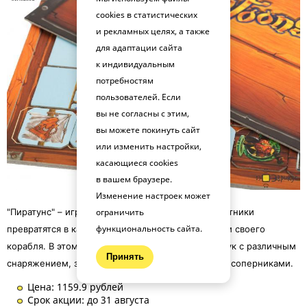
cookies в статистических
и рекламных целях, а также
для адаптации сайта
к индивидуальным
потребностям
пользователей. Если
вы не согласны с этим,
вы можете покинуть сайт
или изменить настройки,
касающиеся cookies
в вашем браузере.
Изменение настроек может
ограничить
"Пиратунс" – игра для всей семьи, в которой участники
функциональность сайта.
превратятся в капитанов и займутся снаряжением своего
корабля. В этом им поможет таинственный сундук с различным
Принять
снаряжением, за которое предстоит поспорить с соперниками.
Цена: 1159.9 рублей
Срок акции: до 31 августа