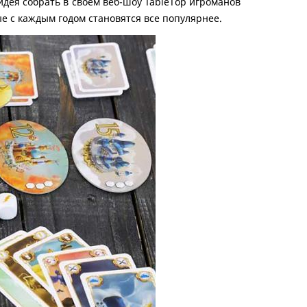
идея собрать в своем веб-шоу TableTop игроманов
ые с каждым годом становятся все популярнее.