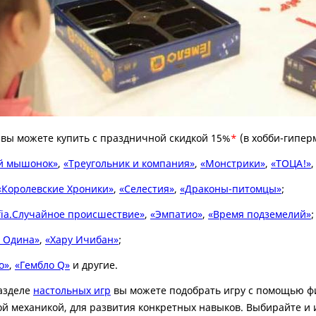
а вы можете купить с праздничной скидкой 15%
*
(в хобби-гипер
й мышонок»
,
«Треугольник и компания»
,
«Монстрики»
,
«ТОЦА!»
«Королевские Хроники»
,
«Селестия»
,
«Драконы-питомцы»
;
ia.Случайное происшествие»
,
«Эмпатио»
,
«Время подземелий»
;
 Одина»
,
«Хару Ичибан»
;
о»
,
«Гембло Q»
и другие.
азделе
настольных игр
вы можете подобрать игру с помощью фил
й механикой, для развития конкретных навыков. Выбирайте и 