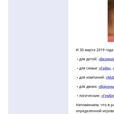
И 30 марта 2019 год
•
для детей:
«Велики
•
для семьи:
«Гайя»
,
•
для компаний:
«Maf
•
для двоих:
«Вороны
•
логические:
«Гембл
Напоминаем, что в р
определенной игрово