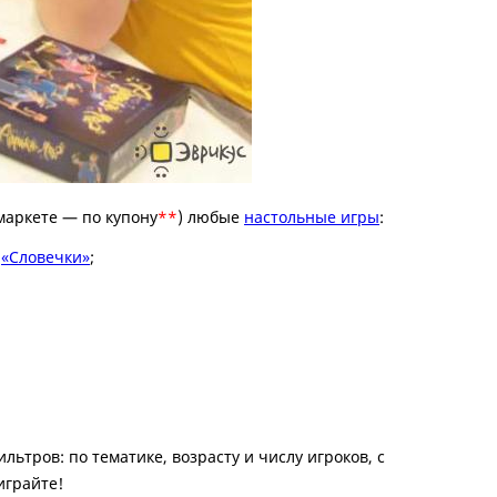
маркете — по купону
**
) любые
настольные игры
:
,
«Словечки»
;
ьтров: по тематике, возрасту и числу игроков, с
играйте!