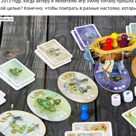
 2013 году, когда актеру и любителю игр Уиллу Уитану пришла 
какой целью? Конечно, чтобы поиграть в разные настолки, котор