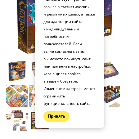
cookies в статистических
и рекламных целях, а также
для адаптации сайта
к индивидуальным
потребностям
пользователей. Если
вы не согласны с этим,
вы можете покинуть сайт
или изменить настройки,
касающиеся cookies
в вашем браузере.
Изменение настроек может
ограничить
функциональность сайта.
Принять