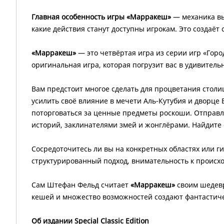
Главная особенность игры «Марракеш»
— механика вы
какие действия станут доступны игрокам. Это создаёт
«Марракеш»
— это четвёртая игра из серии игр «Горо
оригинальная игра, которая погрузит вас в удивител
Вам предстоит многое сделать для процветания стол
усилить своё влияние в мечети Аль-Кутубия и дворце 
поторговаться за ценные предметы роскоши. Отправл
историй, заклинателями змей и жонглёрами. Найдите 
Сосредоточитесь ли вы на конкретных областях или г
структурированный подход, внимательность к происхо
Сам Штефан Фельд считает
«Марракеш»
своим шедевр
кешей и множество возможностей создают фантастиче
Об издании Special Classic Edition