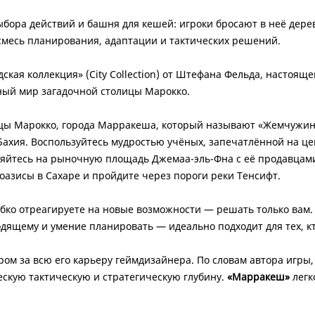
бора действий и башня для кешей: игроки бросают в неё дере
 смесь планирования, адаптации и тактических решений.
дская коллекция» (City Collection) от Штефана Фельда, настояще
ьный мир загадочной столицы Марокко.
ицы Марокко, города Марракеша, который называют «Жемчужин
Бахия. Воспользуйтесь мудростью учёных, запечатлённой на це
яйтесь на рыночную площадь Джемаа-эль-Фна с её продавцами
оазисы в Сахаре и пройдите через пороги реки Тенсифт.
ибко отреагируете на новые возможности — решать только вам
дящему и умение планировать — идеально подходит для тех, кт
ом за всю его карьеру геймдизайнера. По словам автора игры
скую тактическую и стратегическую глубину.
«Марракеш»
легк