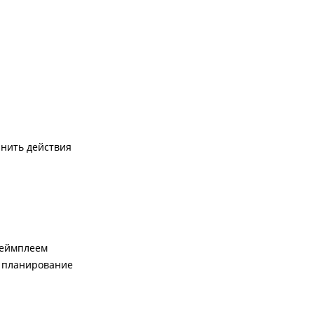
нить действия
 геймплеем
и планирование