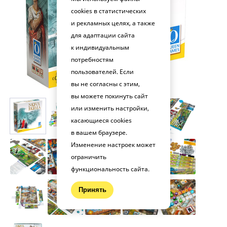
cookies в статистических
и рекламных целях, а также
для адаптации сайта
к индивидуальным
потребностям
пользователей. Если
вы не согласны с этим,
вы можете покинуть сайт
или изменить настройки,
касающиеся cookies
в вашем браузере.
Изменение настроек может
ограничить
функциональность сайта.
Принять