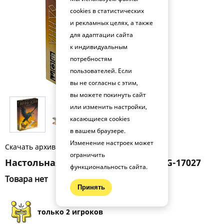
cookies в статистических
и рекламных целях, а также
для адаптации сайта
к индивидуальным
потребностям
пользователей. Если
вы не согласны с этим,
вы можете покинуть сайт
или изменить настройки,
касающиеся cookies
в вашем браузере.
Изменение настроек может
Скачать архив фото (.zip)
ограничить
Настольная игра Вороны Одина BG-17027
функциональность сайта.
Товара нет
Принять
только 2 игроков