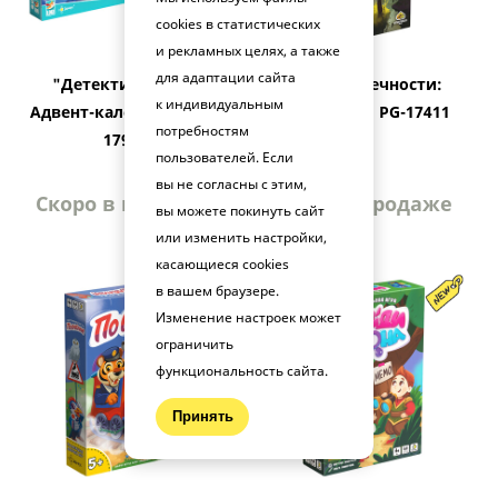
cookies в статистических
и рекламных целях, а также
для адаптации сайта
"Детектив Кейти.
"Долина вечности:
к индивидуальным
Адвент-календарь" PG-
Проклятия" PG-17411
потребностям
17912
пользователей. Если
вы не согласны с этим,
Скоро в продаже
Скоро в продаже
вы можете покинуть сайт
или изменить настройки,
касающиеся cookies
в вашем браузере.
Изменение настроек может
ограничить
функциональность сайта.
Принять