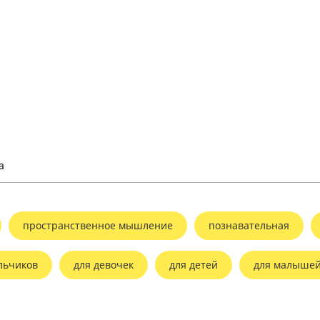
а
пространственное мышление
познавательная
льчиков
для девочек
для детей
для малыше