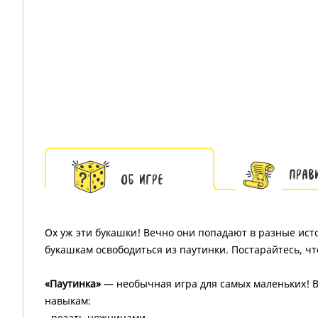
Прав
Об игре
Ох уж эти букашки! Вечно они попадают в разные исто
букашкам освободиться из паутинки. Постарайтесь, чт
«Паутинка»
— необычная игра для самых маленьких! В
навыкам:
- резать ножницами,