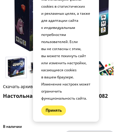
cookies в статистических
и рекламных целях, а также
для адаптации сайта
к индивидуальным
потребностям
пользователей. Если
вы не согласны с этим,
вы можете покинуть сайт
или изменить настройки,
касающиеся cookies
в вашем браузере.
Изменение настроек может
Скачать архив фото (.zip)
ограничить
Настольная игра Звездопад BG-17082
функциональность сайта.
602 руб.
Принять
В наличии