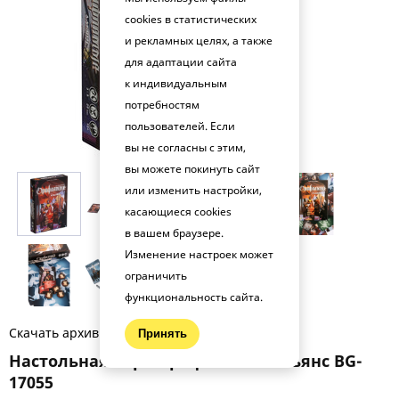
cookies в статистических
и рекламных целях, а также
для адаптации сайта
к индивидуальным
потребностям
пользователей. Если
вы не согласны с этим,
вы можете покинуть сайт
или изменить настройки,
касающиеся cookies
в вашем браузере.
Изменение настроек может
ограничить
функциональность сайта.
Скачать архив фото (.zip)
Принять
Настольная игра Орифламма. Альянс BG-
17055