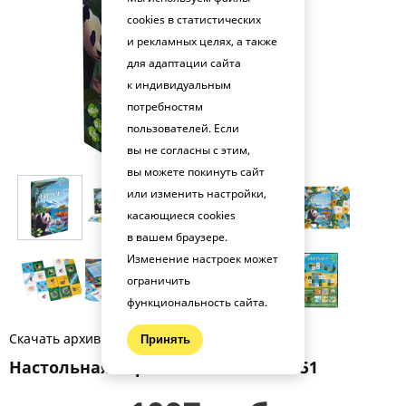
cookies в статистических
и рекламных целях, а также
для адаптации сайта
к индивидуальным
потребностям
пользователей. Если
вы не согласны с этим,
вы можете покинуть сайт
или изменить настройки,
касающиеся cookies
в вашем браузере.
Изменение настроек может
ограничить
функциональность сайта.
Скачать архив фото (.zip)
Принять
Настольная игра Нималия PG-17351