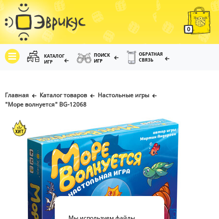
0
ОБРАТНАЯ
ПОИСК
КАТАЛОГ
СВЯЗЬ
ИГР
ИГР
Главная
Каталог товаров
Настольные игры
"Море волнуется" BG-12068
Мы используем файлы