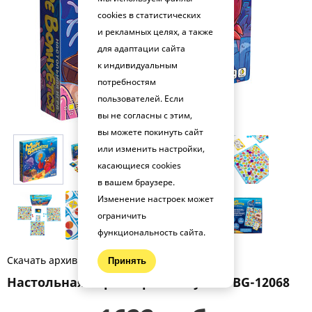
cookies в статистических
и рекламных целях, а также
для адаптации сайта
к индивидуальным
потребностям
пользователей. Если
вы не согласны с этим,
вы можете покинуть сайт
или изменить настройки,
касающиеся cookies
в вашем браузере.
Изменение настроек может
ограничить
функциональность сайта.
Скачать архив фото (.zip)
Принять
Настольная игра Море волнуется BG-12068