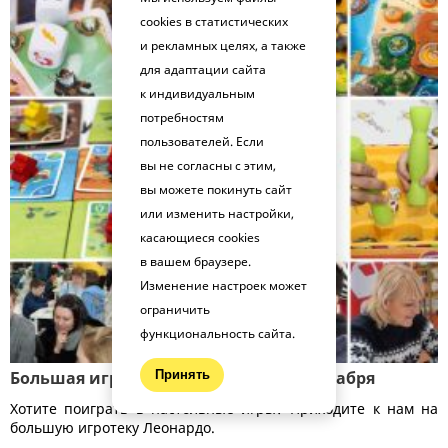
cookies в статистических
и рекламных целях, а также
для адаптации сайта
к индивидуальным
потребностям
пользователей. Если
вы не согласны с этим,
вы можете покинуть сайт
или изменить настройки,
касающиеся cookies
в вашем браузере.
Изменение настроек может
ограничить
функциональность сайта.
Большая игротека Леонардо 22–23 декабря
Принять
Хотите поиграть в настольные игры? Приходите к нам на
большую игротеку Леонардо.