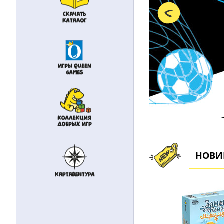
НОВИ
next