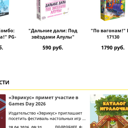
Комбо:
"Дальние дали: Под
"По вагонам!" 
а!" PG-
звёздами Алулы"
17130
PG-17417
б.
590
руб.
1790
руб.
СТИ
«Эврикус» примет участие в
Games Day 2026
Издательство «Эврикус» приглашает
посетить фестиваль настольных игр ...
28.04.2026, 09:31
ПОДРОБНЕЕ