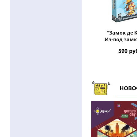
"Замок де 
Из-под замк
17418
590
ру
НОВО