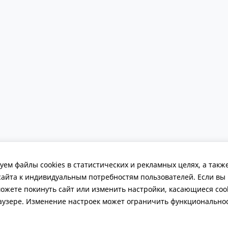
ДОПОЛНИТЕЛЬНО
КОНТАКТЫ
Сотрудничество
8 (800) 700-51
ем файлы cookies в статистических и рекламных целях, а такж
Игротека на заказ
Обратная свя
сайта к индивидуальным потребностям пользователей. Если вы 
Где купить?
Политика обр
Публичная о
можете покинуть сайт или изменить настройки, касающиеся coo
аузере. Изменение настроек может ограничить функциональнос