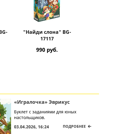
BG-
"Найди слона" BG-
"Дырные сыры" BG
17117
17063
990
руб.
990
руб.
«Игралочка» Эврикус
Буклет с заданиями для юных
настольщиков.
03.04.2026, 16:24
ПОДРОБНЕЕ