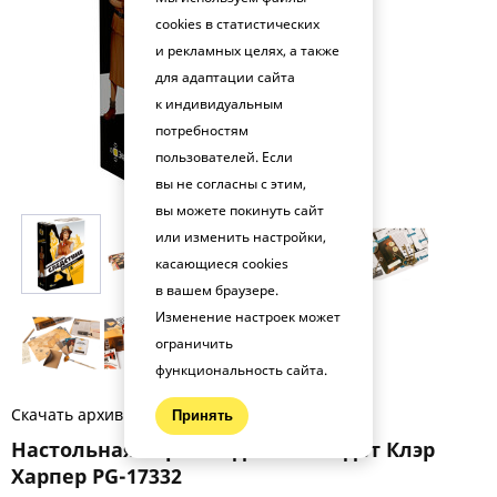
cookies в статистических
и рекламных целях, а также
для адаптации сайта
к индивидуальным
потребностям
пользователей. Если
вы не согласны с этим,
вы можете покинуть сайт
или изменить настройки,
касающиеся cookies
в вашем браузере.
Изменение настроек может
ограничить
функциональность сайта.
Скачать архив фото (.zip)
Принять
Настольная игра Следствие. Ведёт Клэр
Харпер PG-17332