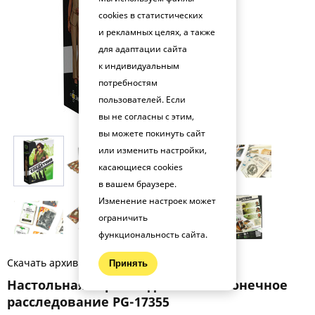
cookies в статистических
и рекламных целях, а также
для адаптации сайта
к индивидуальным
потребностям
пользователей. Если
вы не согласны с этим,
вы можете покинуть сайт
или изменить настройки,
касающиеся cookies
в вашем браузере.
Изменение настроек может
ограничить
функциональность сайта.
Скачать архив фото (.zip)
Принять
Настольная игра Следствие. Бесконечное
расследование PG-17355