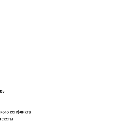
ивы
ткого конфликта
тексты