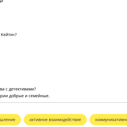
да
в Кейти»?
тва с детективами?
тории добрые и семейные.
ышление
активное взаимодействие
коммуникативн