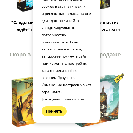
cookies в статистических
и рекламных целях, а также
для адаптации сайта
"Следствие. Дело не
"Долина вечности:
к индивидуальным
ждёт" BG-14003
Проклятия" PG-17411
потребностям
пользователей. Если
вы не согласны с этим,
Скоро в продаже
Скоро в продаже
вы можете покинуть сайт
или изменить настройки,
касающиеся cookies
в вашем браузере.
Изменение настроек может
ограничить
функциональность сайта.
Принять