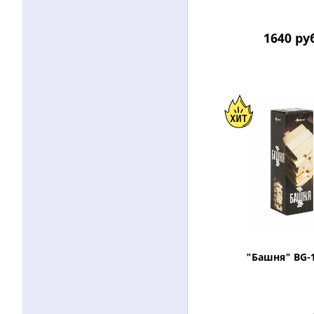
1640
ру
"Башня" BG-