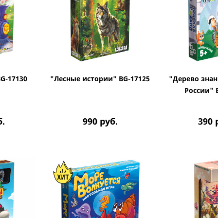
BG-17130
"Лесные истории" BG-17125
"Дерево знан
России" 
б.
990
руб.
390