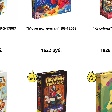
PG-17907
"Море волнуется" BG-12068
"Кукубум"
б.
1622
руб.
1826