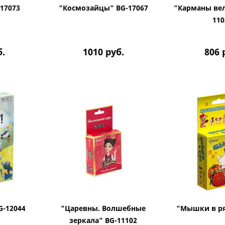
-17073
"Космозайцы" BG-17067
"Карманы вел
110
б.
1010
руб.
806
G-12044
"Царевны. Волшебные
"Мышки в ря
зеркала" BG-11102