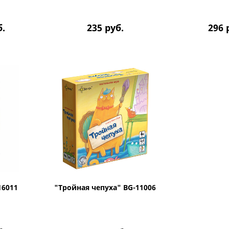
б.
235
руб.
296
16011
"Тройная чепуха" BG-11006