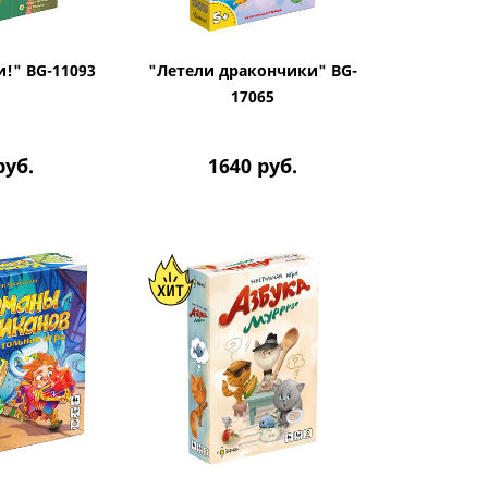
!" BG-11093
"Летели дракончики" BG-
17065
руб.
1640
руб.