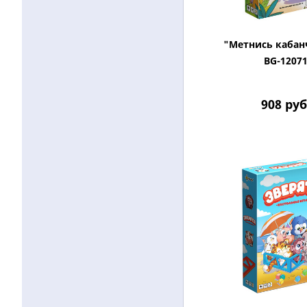
"Метнись кабан
BG-1207
908
руб