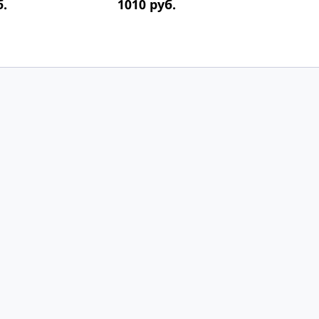
б.
1010
руб.