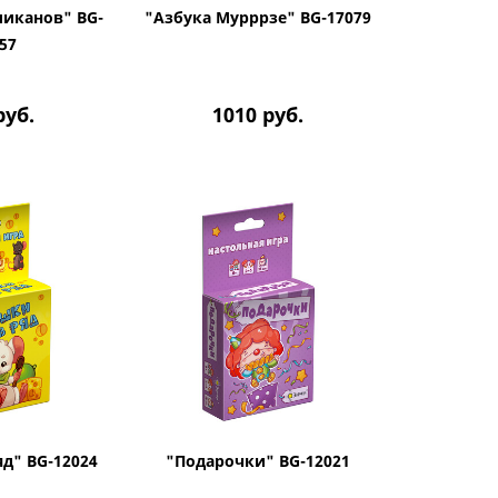
иканов" BG-
"Азбука Мурррзе" BG-17079
57
руб.
1010
руб.
д" BG-12024
"Подарочки" BG-12021