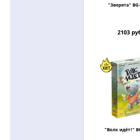
"Зверята" BG
2103
ру
"Волк идёт!" B