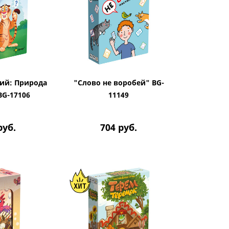
ий: Природа
"Слово не воробей" BG-
BG-17106
11149
руб.
704
руб.